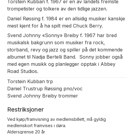
Torstein Kubban f. 1967 er en av landets fremste
trompetister og tolkere av den tidlige jazzen.
Daniel Røssing f. 1984 er en allsidig musiker kanskje
mest kjent for å ha spilt med Chuck Berry.
Svend Johnny «Sonny» Breiby f. 1967 har bred
musikalsk bakgrunn som musiker fra rock,
storband, revy og jazz og spiller på det kommende
albumet til Nadja Bertelli Band. Sonny jobber også
med egen musikk og planlegger opptak i Abbey
Road Studios.
Torstein Kubban trp
Daniel Trustrup Røssing pno/voc
Svend Johnny Breiby trommer
Restriksjoner
Ved kjøp/framvisning av medlemsbillett, må gyldig
medlemskort framvises i døra.
Aldersgrense 20 år